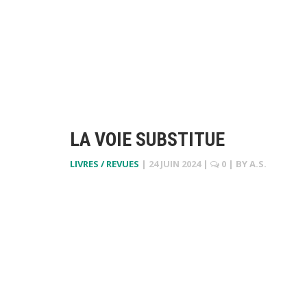
LA VOIE SUBSTITUE
LIVRES / REVUES
|
24 JUIN 2024
|
0
| BY
A.S.