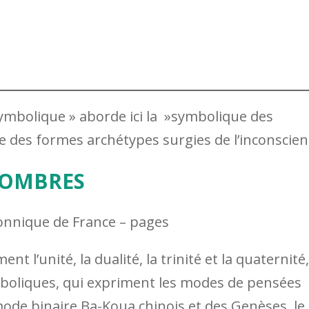
symbolique » aborde ici la »symbolique des
 des formes archétypes surgies de l’inconscien
NOMBRES
onnique de France – pages
 l’unité, la dualité, la trinité et la quaternité,
boliques, qui expriment les modes de pensées
 mode binaire Ba-Koua chinois et des Genèses, le