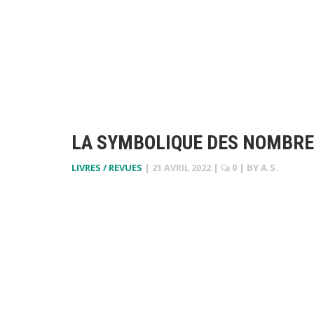
LA SYMBOLIQUE DES NOMBR
LIVRES / REVUES
|
21 AVRIL 2022
|
0
| BY
A.S.