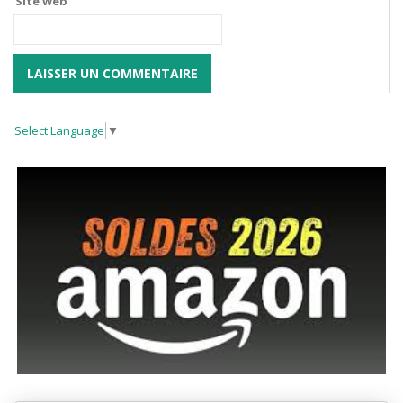
Site web
Select Language
▼