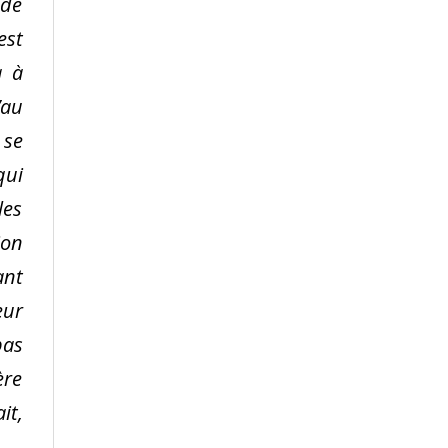
 de
est
a à
’au
 se
qui
les
ion
ant
eur
pas
ère
it,