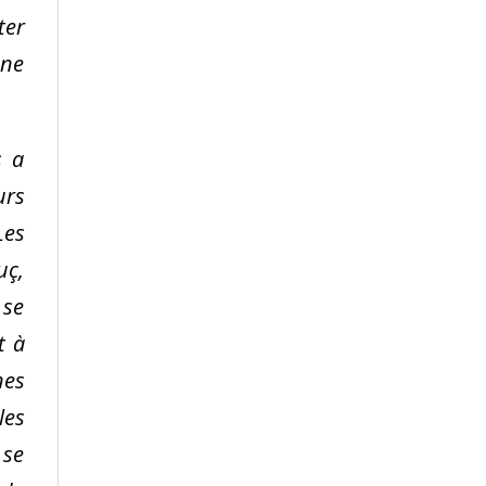
ter
une
s a
urs
Les
uç,
 se
t à
nes
les
 se