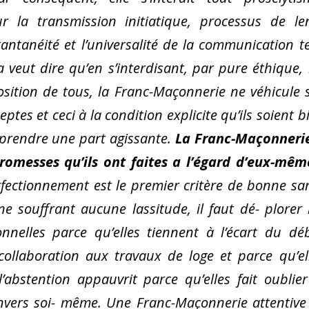
 la transmission initiatique, processus de le
antanéité et l’universalité de la communication te
a veut dire qu’en s’interdisant, par pure éthique, 
osition de tous, la Franc-Maçonnerie ne véhicule 
ptes et ceci à la condition explicite qu’ils soient b
y prendre une part agissante.
La Franc-Maçonneri
romesses qu’ils ont faites a l’égard d’eux-mêm
erfectionnement est le premier critère de bonne sa
ne souffrant aucune lassitude, il faut dé- plorer 
nnelles parce qu’elles tiennent à l’écart du dé
collaboration aux travaux de loge et parce qu’el
l’abstention appauvrit parce qu’elles fait oublier
nvers soi- même. Une Franc-Maçonnerie attentive