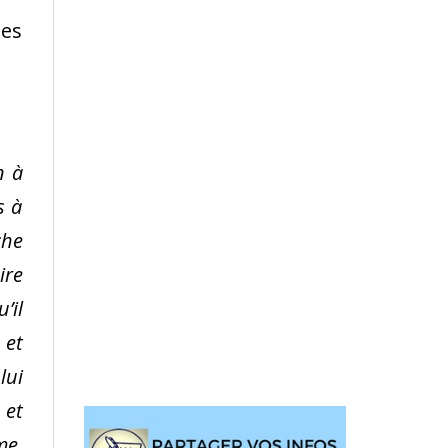
ses
n à
s à
che
ire
’il
 et
lui
 et
me,