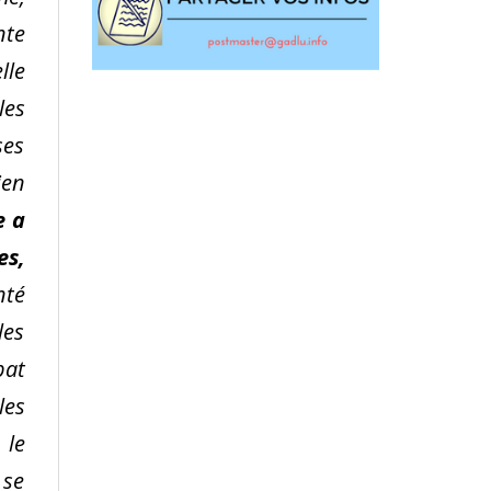
nte
lle
les
ses
ien
e a
es,
nté
les
bat
les
 le
 se