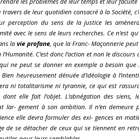
rendre les problèmes de leur temps et leur faculté
travers de leur quotidien consacré à la Société, c’
leur perception du sens de la justice les amèner
mité avec le sens de leurs recherches. Ce n’est qu
ans la
vie
profane
, que la Franc- Maçonnerie peut
 à l’Humanité. C’est donc l’action et non le discours 
 qui ne peut se donner en exemple a besoin que 
 Bien heureusement dénuée d’idéologie à l’intent
ra ni totalitarisme ni tyrannie, ce qui est rassur
dont elle fait l’objet. L’abnégation des siens, l
ont lar- gement à son ambition. Il n’en demeure 
ence elle devra formuler des exi- gences en mati
e de se détacher de ceux qui se tiennent en retra
 inutiles pour leurs semblables.