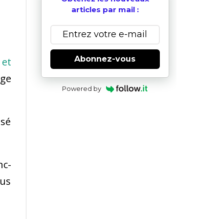
articles par mail :
Abonnez-vous
 et
oge
Powered by
nsé
nc-
us