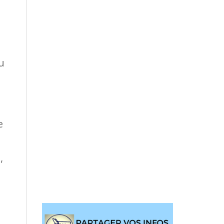
u
e
,