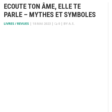
ECOUTE TON ÂME, ELLE TE
PARLE – MYTHES ET SYMBOLES
LIVRES / REVUES
|
18 MAI 2023
|
0
| BY
A.S.