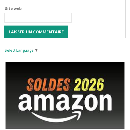
Site web
Select Language
▼