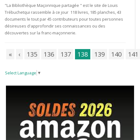
"La Bibliothèque Maçonnique partagée " est le site de Louis
Trébuchetqui rassemble à ce jour 118 livres, 185 planches, 43
documents le tout par 45 contributeurs pour toutes personnes
désireuses d'approfondir ses connaissances ou des
découvertes sur la franc-maçonnerie.
«
‹
135
136
137
138
139
140
141
Select Language
▼