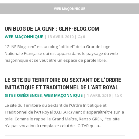
WEB MAÇONNIQUE
UN BLOG DE LA GLNF : GLNF-BLOG.COM
WEB MAÇONNIQUE
|
13 AVRIL 2010
|
0
"GLNF-Blog.com" est un blog "officiel" de la Grande Loge
Nationale Française qui est apparu dans le paysage du web
maçonnique et se veut être un espace de parole libre...
LE SITE DU TERRITOIRE DU SEXTANT DE L’ORDRE
INITIATIQUE ET TRADITIONNEL DE L’ART ROYAL
SITES OBÉDIENCES
,
WEB MAÇONNIQUE
|
1 AVRIL 2010
|
0
Le site du Territoire du Sextant de l'Ordre Initiatique et
Traditionnel de l'Art Royal (O.I.T.A.R.) vient d'apparaîtreître sur la
toile. Comme le rappel le Grand Maître, Renzo GRE∴, "ce site
n'a pas vocation à remplacer celui de l'OITAR qui a…