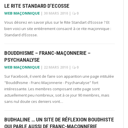
LE RITE STANDARD D’ECOSSE
WEB MAÇONNIQUE
|
30 MARS 2010
|
0
Vous désirez en savoir plus sur le Rite Standart d'Ecosse ? Et
bien voici un site entièrement consacré à ce rite maçonnique :
Standard d'Ecosse.
BOUDDHISME – FRANC-MAÇONNERIE –
PSYCHANALYSE
WEB MAÇONNIQUE
|
22 MARS 2010
|
0
Sur Facebook, il vient de faire son apparition une page intitulée
"Bouddhisme - Franc-Maçonnerie - Psychanalyse" fort
intéressante. Les membres composant cette page sont
actuellement peu nombreux, soit à ce jour 90 membres, mais
sans nul doute ces deniers vont…
BUDHALINE … UN SITE DE RÉFLEXION BOUDHISTE
QUI PARLE AUSSI DE FRANC-MAÇONNERIE