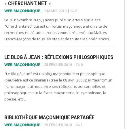
« CHERCHANT.NET »
WEB MAÇONNIQUE
|
1 MARS 2010
|
0
Le 20 novembre 2009, j'avais publié un artcile sur le site
"Cherchant.net" qui est un forum maçonnique et un site de
recherches et d’études exclusivement réservé aux Maîtres
Francs-Maçons de tous les rites et de toutes les obédiences.
LE BLOG À JEAN : RÉFLEXIONS PHILOSOPHIQUES
WEB MAÇONNIQUE
|
25 FÉVRIER 2010
|
0
"Le Blog à Jean" est un blog maçonnique et philosophique
(peut-être est ce similaire) créé le 08 avril 2008 par "Jeanto" un
franc-maçon qui nous livre ses réflexions personnelles et
philosophiques sur la franc-maçonnerie, le symbolisme, la
poésie, etc...
BIBLIOTHÈQUE MAÇONNIQUE PARTAGÉE
WEB MAÇONNIQUE
|
25 FÉVRIER 2010
|
1