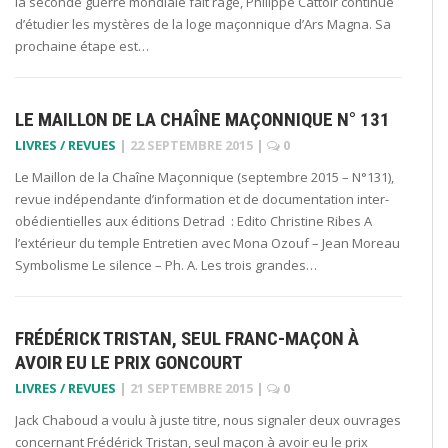
la seconde guerre mondiale fait rage, Philippe Cattoir continue
d’étudier les mystères de la loge maçonnique d’Ars Magna. Sa
prochaine étape est…
LE MAILLON DE LA CHAÎNE MAÇONNIQUE N° 131
LIVRES / REVUES
|
22 SEPTEMBRE 2015
|
0
Le Maillon de la Chaîne Maçonnique (septembre 2015 – N°131),
revue indépendante d’information et de documentation inter-
obédientielles aux éditions Detrad : Edito Christine Ribes A
l’extérieur du temple Entretien avec Mona Ozouf – Jean Moreau
Symbolisme Le silence – Ph. A. Les trois grandes…
FRÉDÉRICK TRISTAN, SEUL FRANC-MAÇON À
AVOIR EU LE PRIX GONCOURT
LIVRES / REVUES
|
21 SEPTEMBRE 2015
|
0
Jack Chaboud a voulu à juste titre, nous signaler deux ouvrages
concernant Frédérick Tristan, seul maçon à avoir eu le prix