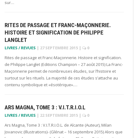
sur…
RITES DE PASSAGE ET FRANC-MAÇONNERIE.
HISTOIRE ET SIGNIFICATION DE PHILIPPE
LANGLET
LIVRES / REVUES
|
27 SEPTEMBRE 2015
|
0
Rites de passage et Franc-Maçonnerie. Histoire et signification.
de Philippe Langlet (Editions Champion – 27 août 2015) La Franc-
Maçonnerie permet de nombreuses études, sur l’histoire et
surtout sur les rituels. La majorité de ces études s’attache au
contenu symbolique et «ésotérique».…
ARS MAGNA, TOME 3 : V.I.T.R.I.O.L
LIVRES / REVUES
|
22 SEPTEMBRE 2015
|
0
Ars Magna, Tome 3 : V.I.T.R.I.O.L. de Alcante (Auteur), Milan
Jovanovic (Illustrations)- (Glénat – 16 septembre 2015) Alors que