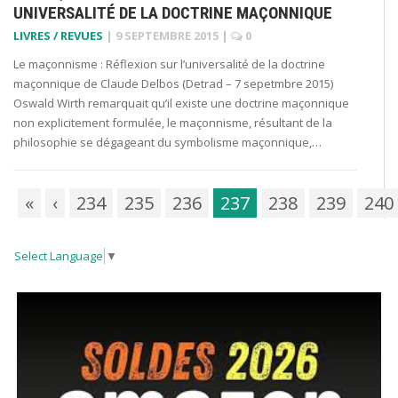
UNIVERSALITÉ DE LA DOCTRINE MAÇONNIQUE
LIVRES / REVUES
|
9 SEPTEMBRE 2015
|
0
Le maçonnisme : Réflexion sur l’universalité de la doctrine
maçonnique de Claude Delbos (Detrad – 7 sepetmbre 2015)
Oswald Wirth remarquait qu’il existe une doctrine maçonnique
non explicitement formulée, le maçonnisme, résultant de la
philosophie se dégageant du symbolisme maçonnique,…
«
‹
234
235
236
237
238
239
240
Select Language
▼