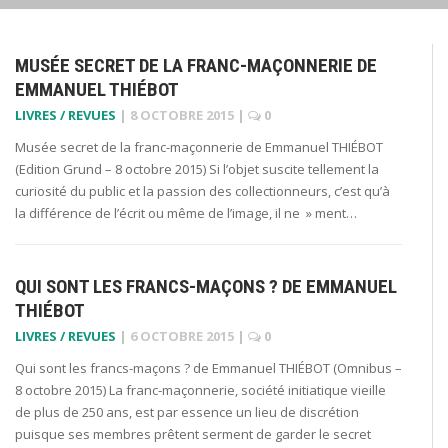
MUSÉE SECRET DE LA FRANC-MAÇONNERIE DE
EMMANUEL THIÉBOT
LIVRES / REVUES
|
8 OCTOBRE 2015
|
0
Musée secret de la franc-maçonnerie de Emmanuel THIÉBOT
(Edition Grund – 8 octobre 2015) Si l’objet suscite tellement la
curiosité du public et la passion des collectionneurs, c’est qu’à
la différence de l’écrit ou même de l’image, il ne » ment…
QUI SONT LES FRANCS-MAÇONS ? DE EMMANUEL
THIÉBOT
LIVRES / REVUES
|
6 OCTOBRE 2015
|
0
Qui sont les francs-maçons ? de Emmanuel THIÉBOT (Omnibus –
8 octobre 2015) La franc-maçonnerie, société initiatique vieille
de plus de 250 ans, est par essence un lieu de discrétion
puisque ses membres prêtent serment de garder le secret