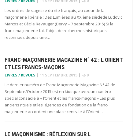
LIVRES / REVUES
|
11 SEPTEMBRE 2015
|
0
Les ordres de sagesse du rite français, au coeur de la
maçonnerie libérale : Des Lumières au XXIème sièclede Ludovic
Marcos et Cécile Revauger (Dervy – 7 septembre 2015) Si la
franc-maçonnerie fait l’objet de recherches historiques
reconnues depuis une…
FRANC-MAÇONNERIE MAGAZINE N° 42 : L ORIENT
ET LES FRANCS-MAÇONS
LIVRES / REVUES
|
11 SEPTEMBRE 2015
|
0
Le dernier numéro de Franc-Maçonnerie Magazine N° 42 de
Septembre/Octobre 2015 est en kiosque avec un numéro
spécial consacré à « l’Orient et les francs-maçons » Les plus
anciens rituels et les légendes de fondation de la franc-
maçonnerie accordent une place centrale à l’Orient…
LE MAÇONNISME : RÉFLEXION SUR L