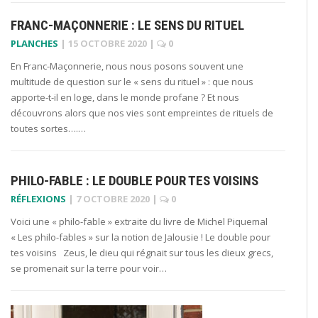
FRANC-MAÇONNERIE : LE SENS DU RITUEL
PLANCHES
|
15 OCTOBRE 2020
|
0
En Franc-Maçonnerie, nous nous posons souvent une
multitude de question sur le « sens du rituel » : que nous
apporte-t-il en loge, dans le monde profane ? Et nous
découvrons alors que nos vies sont empreintes de rituels de
toutes sortes….…
PHILO-FABLE : LE DOUBLE POUR TES VOISINS
RÉFLEXIONS
|
7 OCTOBRE 2020
|
0
Voici une « philo-fable » extraite du livre de Michel Piquemal
« Les philo-fables » sur la notion de Jalousie ! Le double pour
tes voisins Zeus, le dieu qui régnait sur tous les dieux grecs,
se promenait sur la terre pour voir…