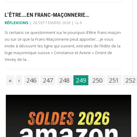
L’ÊTRE….EN FRANC-MAÇONNERIE…
RÉFLEXIONS
|
28 SEPTEMBRE 2020
|
0
Si certains se questionnent sur le pourquoi d’être franc-maçon
ou sur ce que la Franc-Maçonnerie peut apporter….Je vous
invite à découvrir les ligne qui suivent, extraites de l’édito de la
loge maçonnique suisse « Constance et Avenir » Orient de
Vevey de la…
«
‹
246
247
248
249
250
251
252