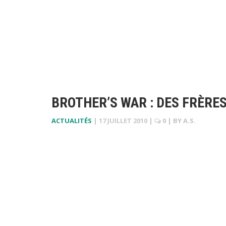
BROTHER’S WAR : DES FRÈRE
ACTUALITÉS
|
17 JUILLET 2010
|
0
| BY
A.S.