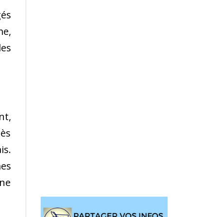
gés
me,
les
nt,
rès
is.
mes
une