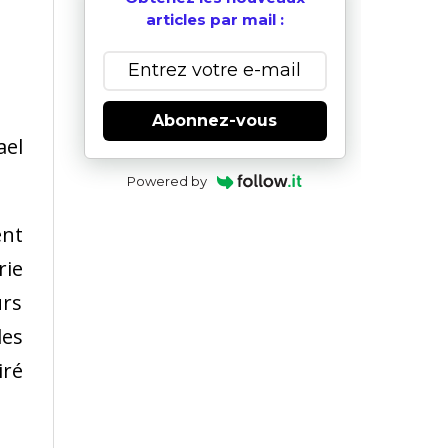
articles par mail :
Abonnez-vous
ael
Powered by
ent
rie
urs
les
iré