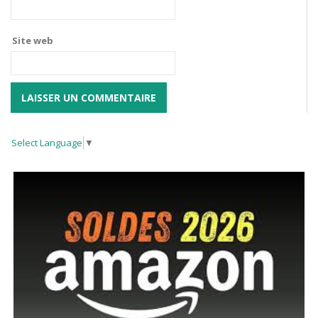
Site web
Select Language
▼