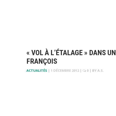
« VOL À L’ÉTALAGE » DANS U
FRANÇOIS
ACTUALITÉS
|
1 DÉCEMBRE 2012
|
0
| BY
A.S.