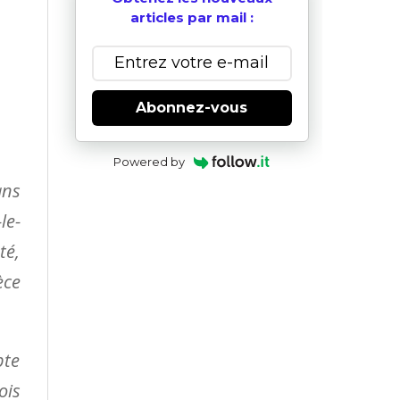
articles par mail :
Abonnez-vous
Powered by
ans
le-
té,
èce
pte
ois