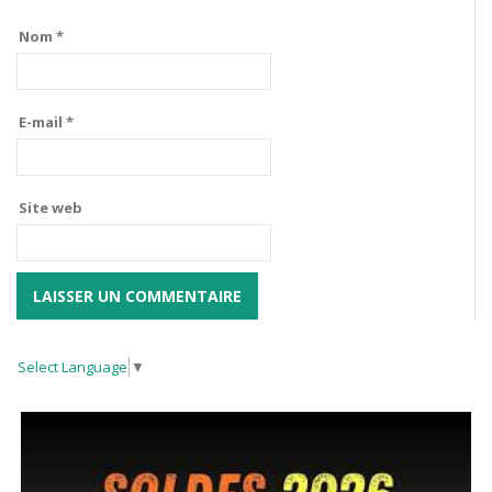
Nom
*
E-mail
*
Site web
Select Language
▼