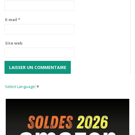
E-mail
*
Site web
Select Language
▼