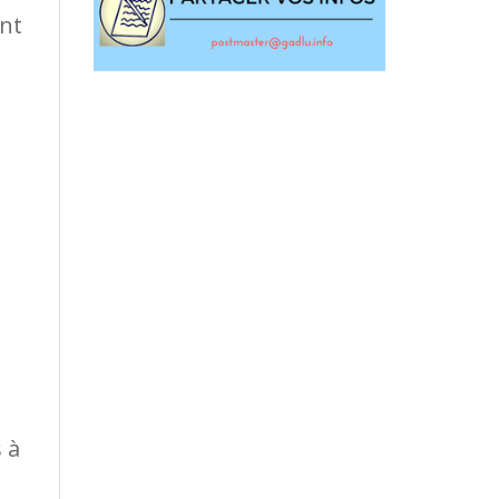
nt
 à