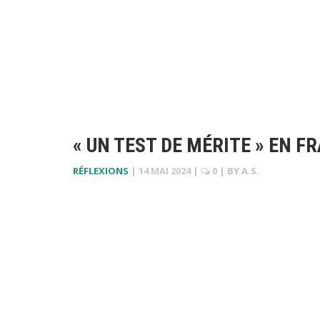
« UN TEST DE MÉRITE » EN 
RÉFLEXIONS
|
14 MAI 2024
|
0
| BY
A.S.