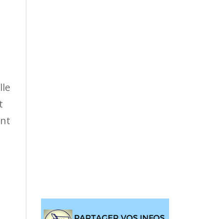
lle
t
ant