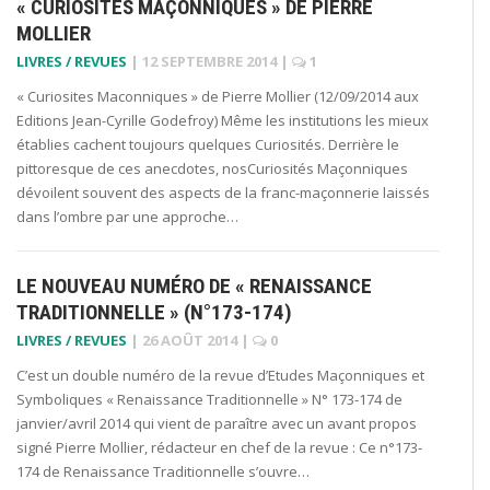
« CURIOSITÉS MAÇONNIQUES » DE PIERRE
MOLLIER
LIVRES / REVUES
|
12 SEPTEMBRE 2014
|
1
« Curiosites Maconniques » de Pierre Mollier (12/09/2014 aux
Editions Jean-Cyrille Godefroy) Même les institutions les mieux
établies cachent toujours quelques Curiosités. Derrière le
pittoresque de ces anecdotes, nosCuriosités Maçonniques
dévoilent souvent des aspects de la franc-maçonnerie laissés
dans l’ombre par une approche…
LE NOUVEAU NUMÉRO DE « RENAISSANCE
TRADITIONNELLE » (N°173-174)
LIVRES / REVUES
|
26 AOÛT 2014
|
0
C’est un double numéro de la revue d’Etudes Maçonniques et
Symboliques « Renaissance Traditionnelle » N° 173-174 de
janvier/avril 2014 qui vient de paraître avec un avant propos
signé Pierre Mollier, rédacteur en chef de la revue : Ce n°173-
174 de Renaissance Traditionnelle s’ouvre…