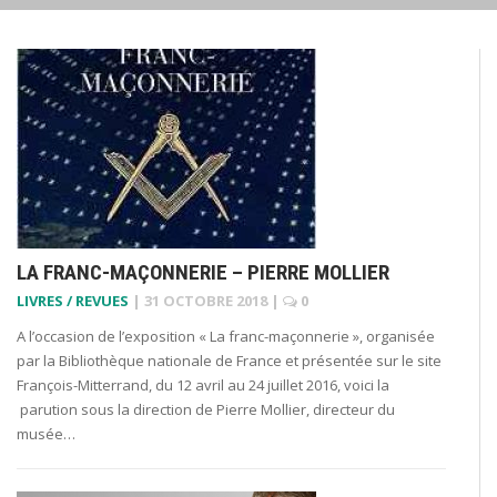
LA FRANC-MAÇONNERIE – PIERRE MOLLIER
LIVRES / REVUES
|
31 OCTOBRE 2018
|
0
A l’occasion de l’exposition « La franc-maçonnerie », organisée
par la Bibliothèque nationale de France et présentée sur le site
François-Mitterrand, du 12 avril au 24 juillet 2016, voici la
parution sous la direction de Pierre Mollier, directeur du
musée…