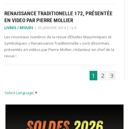
RENAISSANCE TRADITIONELLE 172, PRÉSENTÉE
EN VIDEO PAR PIERRE MOLLIER
LIVRES / REVUES
|
20 JANVIER 2014
|
0
Les nouveaux numéros de la revue d’Etudes Maçonniques et
Symboliques « Renaissance Traditionnelle » sont désormais
présentés en vidéos par Pierre Mollier, rédacteur en chef de la
revue !
1
2
3
Select Language
▼