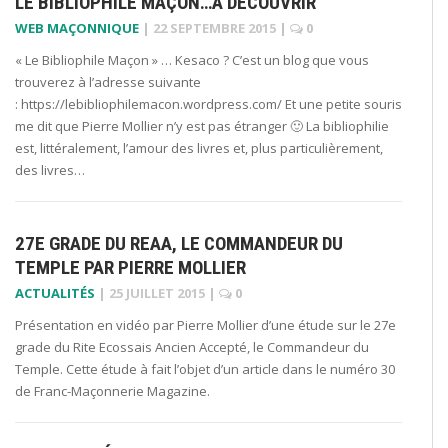
LE BIBLIOPHILE MAÇON…À DÉCOUVRIR
WEB MAÇONNIQUE
|
22 SEPTEMBRE 2015
|
0
« Le Bibliophile Maçon » … Kesaco ? C’est un blog que vous
trouverez à l’adresse suivante
: https://lebibliophilemacon.wordpress.com/ Et une petite souris
me dit que Pierre Mollier n’y est pas étranger 🙂 La bibliophilie
est, littéralement, l’amour des livres et, plus particulièrement,
des livres…
27E GRADE DU REAA, LE COMMANDEUR DU
TEMPLE PAR PIERRE MOLLIER
ACTUALITÉS
|
25 JUILLET 2015
|
0
Présentation en vidéo par Pierre Mollier d’une étude sur le 27e
grade du Rite Ecossais Ancien Accepté, le Commandeur du
Temple. Cette étude à fait l’objet d’un article dans le numéro 30
de Franc-Maçonnerie Magazine.