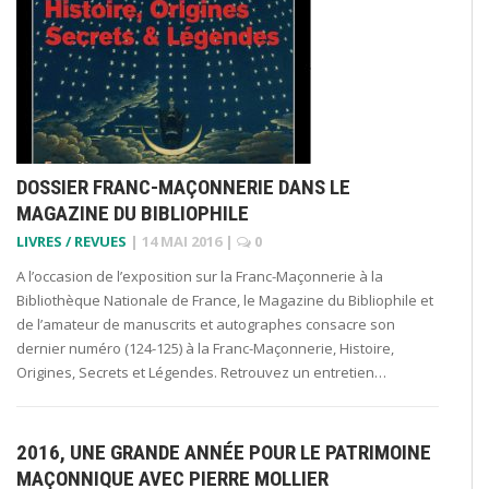
DOSSIER FRANC-MAÇONNERIE DANS LE
MAGAZINE DU BIBLIOPHILE
LIVRES / REVUES
|
14 MAI 2016
|
0
A l’occasion de l’exposition sur la Franc-Maçonnerie à la
Bibliothèque Nationale de France, le Magazine du Bibliophile et
de l’amateur de manuscrits et autographes consacre son
dernier numéro (124-125) à la Franc-Maçonnerie, Histoire,
Origines, Secrets et Légendes. Retrouvez un entretien…
2016, UNE GRANDE ANNÉE POUR LE PATRIMOINE
MAÇONNIQUE AVEC PIERRE MOLLIER