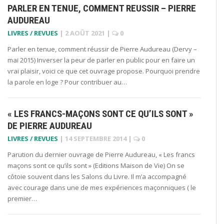
PARLER EN TENUE, COMMENT REUSSIR – PIERRE
AUDUREAU
LIVRES / REVUES
|
2 AOÛT 2021
|
0
Parler en tenue, comment réussir de Pierre Audureau (Dervy –
mai 2015) Inverser la peur de parler en public pour en faire un
vrai plaisir, voici ce que cet ouvrage propose. Pourquoi prendre
la parole en loge ? Pour contribuer au…
« LES FRANCS-MAÇONS SONT CE QU’ILS SONT »
DE PIERRE AUDUREAU
LIVRES / REVUES
|
14 SEPTEMBRE 2014
|
0
Parution du dernier ouvrage de Pierre Audureau, « Les francs
maçons sont ce qu’ils sont » (Editions Maison de Vie) On se
côtoie souvent dans les Salons du Livre. Il m’a accompagné
avec courage dans une de mes expériences maçonniques ( le
premier…