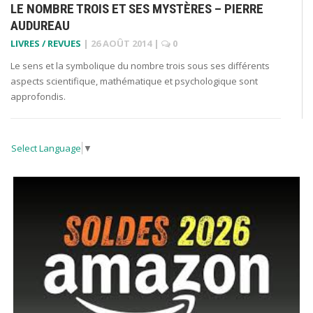
LE NOMBRE TROIS ET SES MYSTÈRES – PIERRE
AUDUREAU
LIVRES / REVUES
|
26 AOÛT 2014
|
0
Le sens et la symbolique du nombre trois sous ses différents
aspects scientifique, mathématique et psychologique sont
approfondis.
Select Language
▼