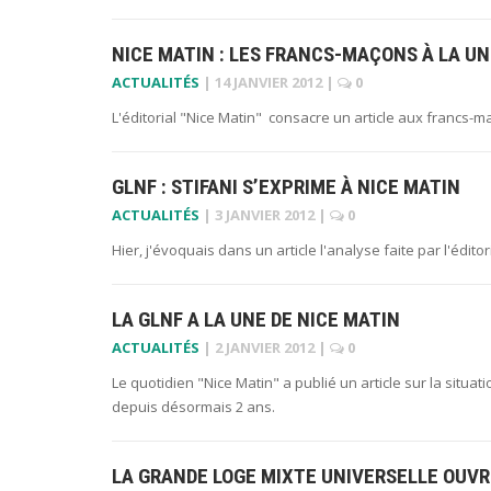
NICE MATIN : LES FRANCS-MAÇONS À LA UN
ACTUALITÉS
|
14 JANVIER 2012
|
0
L'éditorial "Nice Matin" consacre un article aux francs-maço
GLNF : STIFANI S’EXPRIME À NICE MATIN
ACTUALITÉS
|
3 JANVIER 2012
|
0
Hier, j'évoquais dans un article l'analyse faite par l'édit
LA GLNF A LA UNE DE NICE MATIN
ACTUALITÉS
|
2 JANVIER 2012
|
0
Le quotidien "Nice Matin" a publié un article sur la situ
depuis désormais 2 ans.
LA GRANDE LOGE MIXTE UNIVERSELLE OUVR