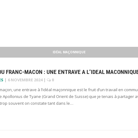
IDÉAL MAÇONNIQUE
DU FRANC-MACON : UNE ENTRAVE A L’IDEAL MACONNIQU
ES
|
6 NOVEMBRE 2024
|
0
maçon, une entrave à l’idéal maçonnique est le fruit d’un travail en comm
e Apollonius de Tyane (Grand Orient de Suisse) que je tenais à partager 
 trop souvent on constate tant dans le…