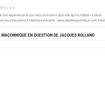
2015
|
0
son expérience et son vécu au travers d’un site qu’il a intitulé « L’Idéal
que vous trouverez à l’adresse suivante : www.idealmaconnique.com. C’es
ÉAL MAÇONNIQUE EN QUESTION DE JACQUES ROLLAND