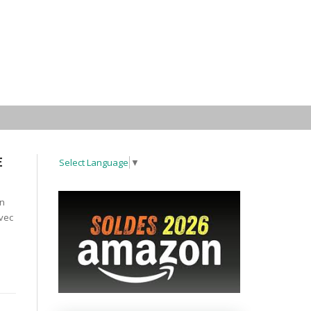
E
Select Language
▼
un
avec