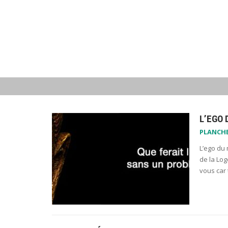
L’EGO 
PLANCH
L’ego du 
de la Log
vous car