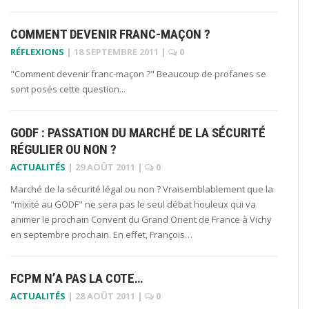
COMMENT DEVENIR FRANC-MAÇON ?
RÉFLEXIONS
|
18 SEPTEMBRE 2011
|
0
"Comment devenir franc-maçon ?" Beaucoup de profanes se
sont posés cette question...
GODF : PASSATION DU MARCHÉ DE LA SÉCURITÉ
RÉGULIER OU NON ?
ACTUALITÉS
|
29 AOÛT 2011
|
0
Marché de la sécurité légal ou non ? Vraisemblablement que la
"mixité au GODF" ne sera pas le seul débat houleux qui va
animer le prochain Convent du Grand Orient de France à Vichy
en septembre prochain. En effet, François…
FCPM N’A PAS LA COTE…
ACTUALITÉS
|
28 AOÛT 2011
|
0