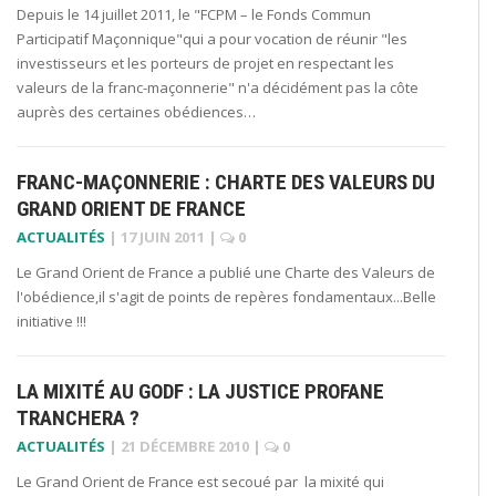
Depuis le 14 juillet 2011, le "FCPM – le Fonds Commun
Participatif Maçonnique"qui a pour vocation de réunir "les
investisseurs et les porteurs de projet en respectant les
valeurs de la franc-maçonnerie" n'a décidément pas la côte
auprès des certaines obédiences…
FRANC-MAÇONNERIE : CHARTE DES VALEURS DU
GRAND ORIENT DE FRANCE
ACTUALITÉS
|
17 JUIN 2011
|
0
Le Grand Orient de France a publié une Charte des Valeurs de
l'obédience,il s'agit de points de repères fondamentaux...Belle
initiative !!!
LA MIXITÉ AU GODF : LA JUSTICE PROFANE
TRANCHERA ?
ACTUALITÉS
|
21 DÉCEMBRE 2010
|
0
Le Grand Orient de France est secoué par la mixité qui