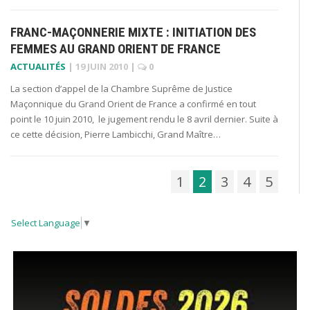
FRANC-MAÇONNERIE MIXTE : INITIATION DES
FEMMES AU GRAND ORIENT DE FRANCE
ACTUALITÉS
|
19 JUIN 2010
|
0
La section d’appel de la Chambre Suprême de Justice
Maçonnique du Grand Orient de France a confirmé en tout
point le 10 juin 2010, le jugement rendu le 8 avril dernier. Suite à
ce cette décision, Pierre Lambicchi, Grand Maître…
1
2
3
4
5
Select Language
▼