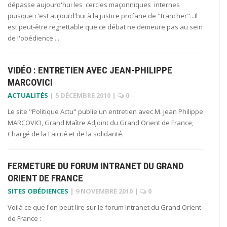
dépasse aujourd'hui les cercles maçonniques internes
puisque c'est aujourd'hui à la justice profane de "trancher"...Il
est peut-être regrettable que ce débat ne demeure pas au sein
de l'obédience ...
VIDÉO : ENTRETIEN AVEC JEAN-PHILIPPE
MARCOVICI
ACTUALITÉS
|
5 DÉCEMBRE 2010
|
0
Le site "Politique Actu" publie un entretien avec M. Jean Philippe
MARCOVICI, Grand Maître Adjoint du Grand Orient de France,
Chargé de la Laïcité et de la solidarité.
FERMETURE DU FORUM INTRANET DU GRAND
ORIENT DE FRANCE
SITES OBÉDIENCES
|
9 NOVEMBRE 2010
|
0
Voilà ce que l'on peut lire sur le forum Intranet du Grand Orient
de France :