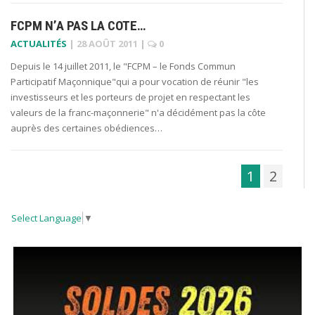
FCPM N’A PAS LA COTE…
ACTUALITÉS
|
28 AOÛT 2011
|
0
Depuis le 14 juillet 2011, le "FCPM – le Fonds Commun
Participatif Maçonnique"qui a pour vocation de réunir "les
investisseurs et les porteurs de projet en respectant les
valeurs de la franc-maçonnerie" n'a décidément pas la côte
auprès des certaines obédiences…
1
2
Select Language
▼