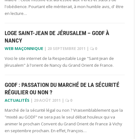
l'obédience. Pourtant elle mériterait, à mon humble avis, d' être
en lecture…
LOGE SAINT-JEAN DE JÉRUSALEM – GODF À
NANCY
WEB MAÇONNIQUE
|
20 SEPTEMBRE 2011
|
0
Voici le site internet de la Respectable Loge "Saint-Jean de
Jérusalem" à l'orient de Nancy du Grand Orient de France.
GODF : PASSATION DU MARCHÉ DE LA SÉCURITÉ
RÉGULIER OU NON ?
ACTUALITÉS
|
29 AOÛT 2011
|
0
Marché de la sécurité légal ou non ? Vraisemblablement que la
"mixité au GODF" ne sera pas le seul débat houleux qui va
animer le prochain Convent du Grand Orient de France à Vichy
en septembre prochain. En effet, François…