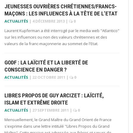
JEUNESSES OUVRIÈRES CHRÉTIENNES/FRANCS-
MAÇONS : LES INFLUENCES À LA TÊTE DE L’ETAT
ACTUALITÉS
|
4 DÉCEMBRE 2013
|
0
Laurent Kupferman a été interrogé par le media web "Atlantico"
sur les influences ou non des valeurs chrétiennes et des
valeurs de la franc-maçonnerie au sommet de l'Etat.
GODF : LA LAÏCITÉ ET LA LIBERTÉ DE
CONSCIENCE EN DANGER ?
ACTUALITÉS
|
22 OCTOBRE 2011
|
0
LIBRES PROPOS DE GUY ARCIZET : LAÏCITÉ,
ISLAM ET EXTRÊME DROITE
ACTUALITÉS
|
27 SEPTEMBRE 2011
|
0
Mensuellement, le Grand Maître du Grand Orient de France
s'exprime dans une lettre intitulé "Libres Propos du Grand
Maître". Cette missive est adressée aux frères et sœurs de