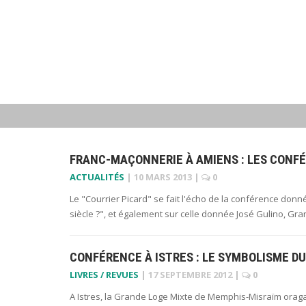
FRANC-MAÇONNERIE À AMIENS : LES CONF
ACTUALITÉS
|
10 MARS 2013
|
0
Le "Courrier Picard" se fait l'écho de la conférence don
siècle ?", et également sur celle donnée José Gulino, Gr
CONFÉRENCE À ISTRES : LE SYMBOLISME 
LIVRES / REVUES
|
17 SEPTEMBRE 2012
|
0
A Istres, la Grande Loge Mixte de Memphis-Misraïm oraga