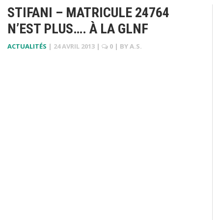
STIFANI – MATRICULE 24764
N’EST PLUS…. À LA GLNF
ACTUALITÉS
|
24 AVRIL 2013
|
0
| BY
A.S.