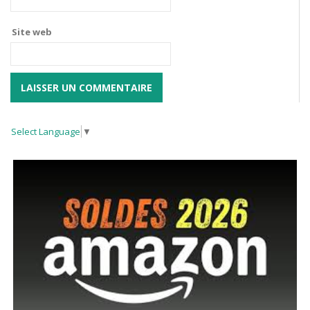
Site web
Select Language
▼