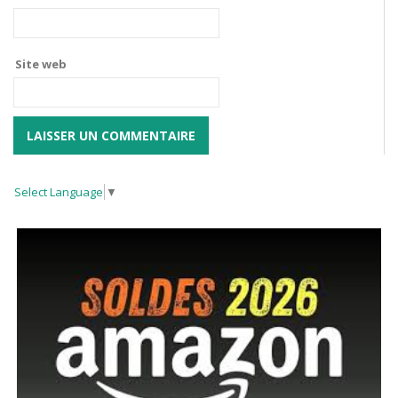
Site web
Select Language
▼