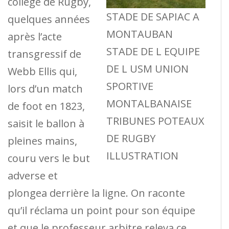
collège de Rugby,
STADE DE SAPIAC A
quelques années
MONTAUBAN
après l’acte
STADE DE L EQUIPE
transgressif de
DE L USM UNION
Webb Ellis qui,
SPORTIVE
lors d’un match
MONTALBANAISE
de foot en 1823,
TRIBUNES POTEAUX
saisit le ballon à
DE RUGBY
pleines mains,
ILLUSTRATION
couru vers le but
adverse et
plongea derrière la ligne. On raconte
qu’il réclama un point pour son équipe
et que le professeur arbitre releva ce