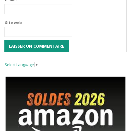
Site web
Select Language
▼