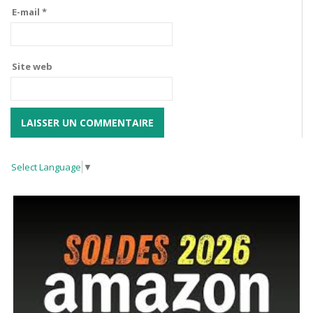
E-mail
*
Site web
Select Language
▼