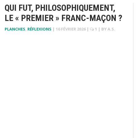
QUI FUT, PHILOSOPHIQUEMENT,
LE « PREMIER » FRANC-MAÇON ?
PLANCHES
,
RÉFLEXIONS
|
16 FÉVRIER 2026
|
1
| BY
A.S.