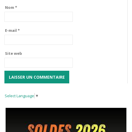
Nom
*
E-mail
*
Site web
Select Language
▼