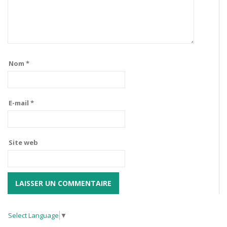
Nom
*
E-mail
*
Site web
Select Language
▼