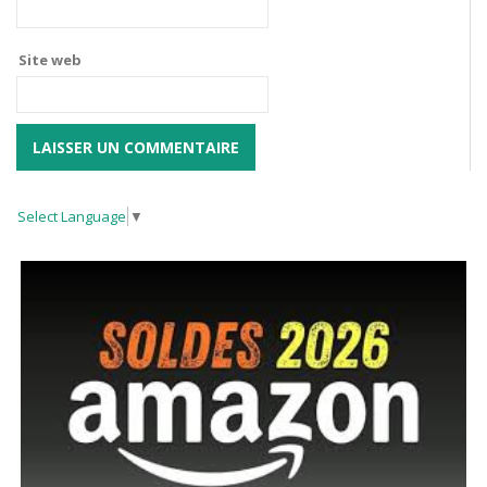
Site web
Select Language
▼