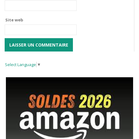
Site web
Select Language
▼