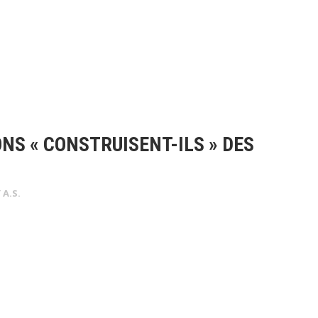
S « CONSTRUISENT-ILS » DES
Y
A.S.