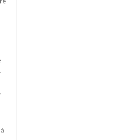
re
e
t
.
 à