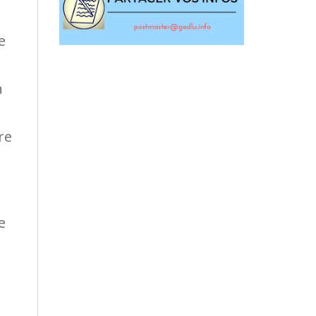
e
n
re
e