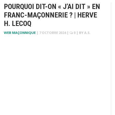
POURQUOI DIT-ON « J’AI DIT » EN
FRANC-MAÇONNERIE ? | HERVE
H. LECOQ
WEB MAÇONNIQUE
|
7 OCTOBRE 2024
|
0
| BY
A.S.