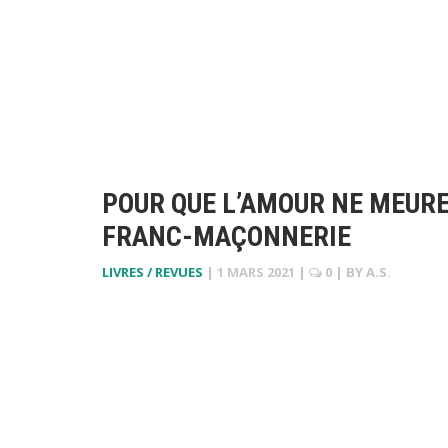
POUR QUE L’AMOUR NE MEURE
FRANC-MAÇONNERIE
LIVRES / REVUES
|
1 MARS 2021
|
0
| BY
A.S.