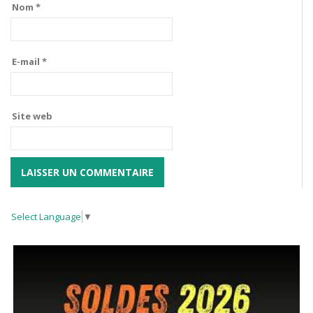
Nom
*
E-mail
*
Site web
Select Language
▼