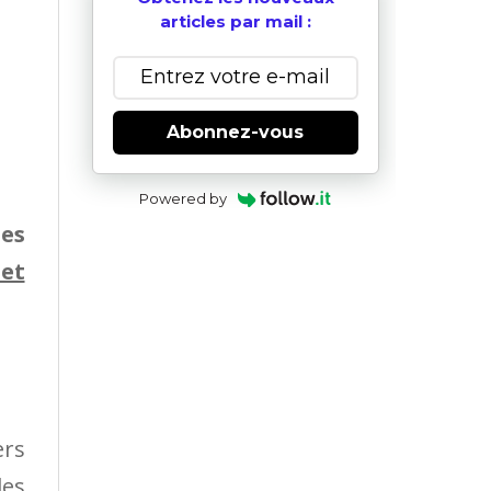
articles par mail :
Abonnez-vous
Powered by
ues
et
ers
des