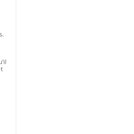
s.
’il
et