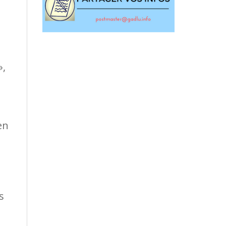
»,
en
s