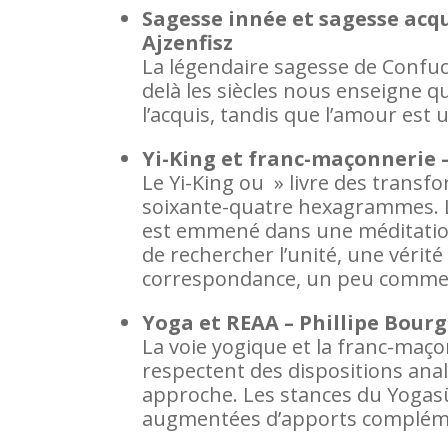
Sagesse innée et sagesse acqu
Ajzenfisz
La légendaire sagesse de Confuciu
delà les siècles nous enseigne qu
l’acquis, tandis que l’amour est u
Yi-King et franc-maçonnerie 
Le Yi-King ou » livre des trans
soixante-quatre hexagrammes. Le
est emmené dans une méditation s
de rechercher l’unité, une vérit
correspondance, un peu comme a
Yoga et REAA – Phillipe Bour
La voie yogique et la franc-maço
respectent des dispositions ana
approche. Les stances du Yogasūt
augmentées d’apports compléme