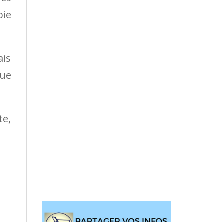
oie
ais
que
te,