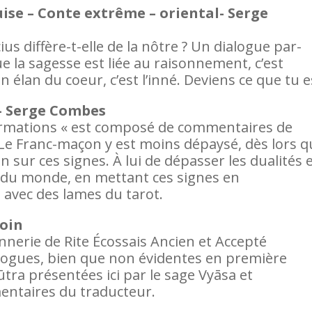
ise – Conte extrême – oriental- Serge
s diffère-t-elle de la nôtre ? Un dialogue par-
e la sagesse est liée au raisonnement, c’est
n élan du coeur, c’est l’inné. Deviens ce que tu e
– Serge Combes
formations « est composé de commentaires de
 Franc-maçon y est moins dépaysé, dès lors qu
ur ces signes. À lui de dépasser les dualités 
é du monde, en mettant ces signes en
vec des lames du tarot.
goin
nnerie de Rite Écossais Ancien et Accepté
logues, bien que non évidentes en première
ra présentées ici par le sage Vyāsa et
ntaires du traducteur.