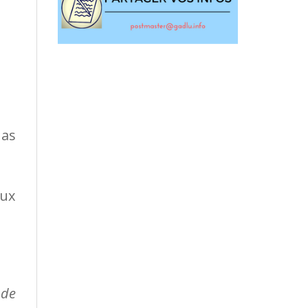
 as
aux
 de