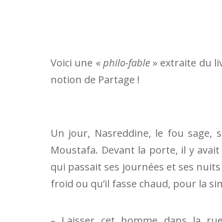
Voici une «
philo-fable
» extraite du l
notion de Partage !
Un jour, Nasreddine, le fou sage,
Moustafa. Devant la porte, il y av
qui passait ses journées et ses nuits 
froid ou qu’il fasse chaud, pour la si
– Laisser cet homme dans la r