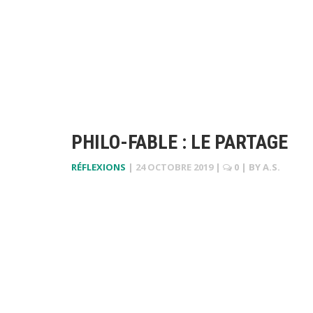
PHILO-FABLE : LE PARTAGE
RÉFLEXIONS
|
24 OCTOBRE 2019
|
0
| BY
A.S.