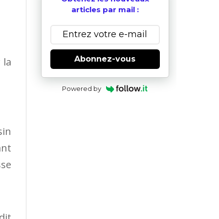
articles par mail :
Abonnez-vous
 la
Powered by
sin
ant
sse
it