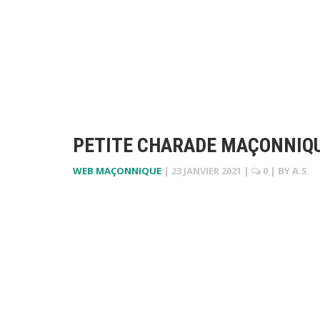
PETITE CHARADE MAÇONNIQ
WEB MAÇONNIQUE
|
23 JANVIER 2021
|
0
| BY
A.S.