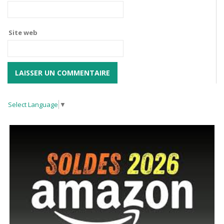
Site web
Select Language
▼