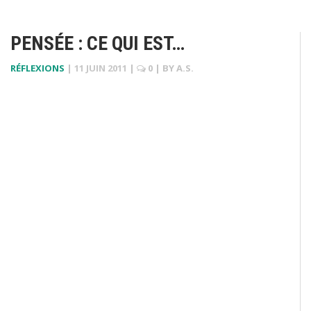
PENSÉE : CE QUI EST…
RÉFLEXIONS
|
11 JUIN 2011
|
0
| BY
A.S.