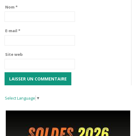
Nom
*
E-mail
*
Site web
Select Language
▼