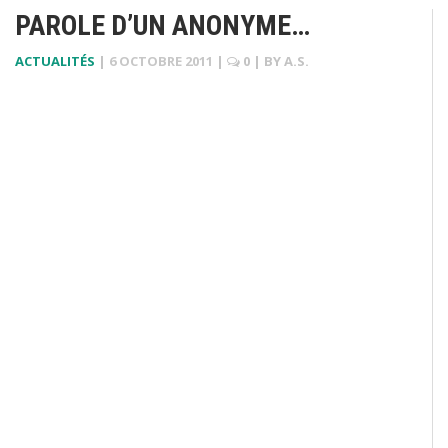
PAROLE D’UN ANONYME…
ACTUALITÉS
|
6 OCTOBRE 2011
|
0
| BY
A.S.