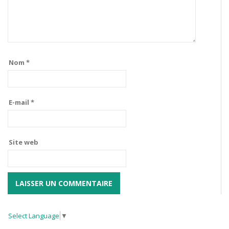
Nom
*
E-mail
*
Site web
Select Language
▼