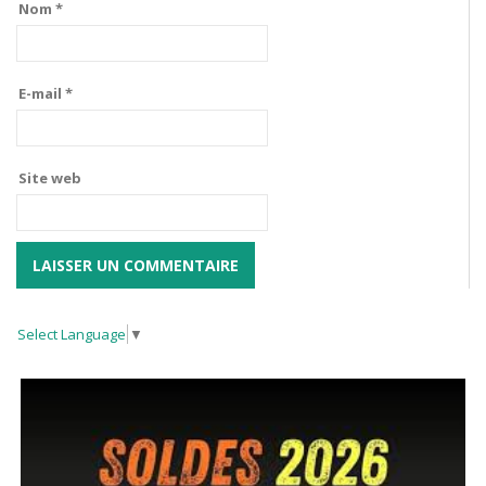
Nom
*
E-mail
*
Site web
Select Language
▼