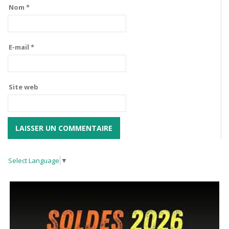
Nom
*
E-mail
*
Site web
Select Language
▼