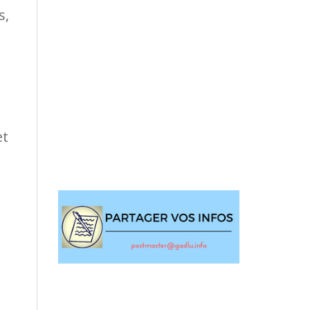
s,
et