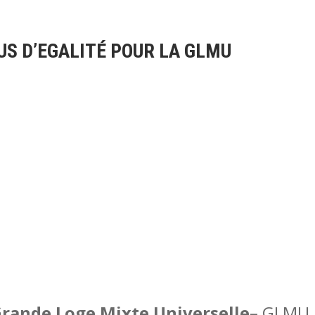
US D’EGALITÉ POUR LA GLMU
rande Loge Mixte Universelle
– GLMU