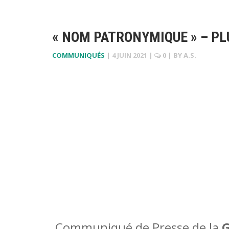
« NOM PATRONYMIQUE » – PL
COMMUNIQUÉS
|
4 JUIN 2021
|
0
| BY
A.S.
Communiqué de Presse de la
G