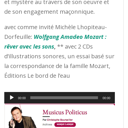
et mystère au travers de son oeuvre et
de son engagement maçonnique.
avec comme invité Michèle Lhopiteau-
Dorfeuille:
Wolfgang Amadeo Mozart :
rêver avec les sons
,
** avec 2 CDs
d’illustrations sonores, un essai basé sur
la correspondance de la famille Mozart,
Éditions Le bord de l’eau
Lect
00:00
00:00
audi