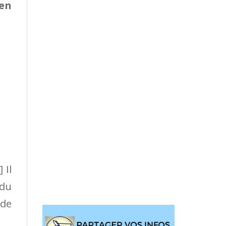
 en
 Il
 du
 de