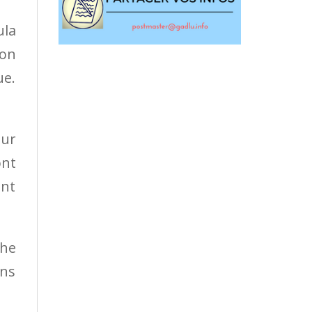
ula
non
ue.
eur
ont
ent
che
ens