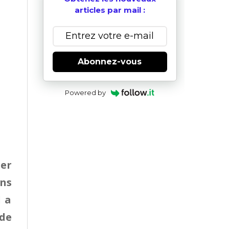
articles par mail :
Abonnez-vous
Powered by
ier
ons
l a
 de