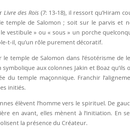
er
Livre des Rois
(7: 13-18), il ressort qu’Hiram co
le temple de Salomon ; soit sur le parvis et 
le vestibule » ou « sous » un porche quelconq
le-t-il, qu’un rôle purement décoratif.
r le temple de Salomon dans l’ésotérisme de l
n symbolique aux colonnes Jakin et Boaz qu’ils 
trée du temple maçonnique. Franchir l’alignem
s initiés.
nnes élèvent l’homme vers le spirituel.
De gau
ière en avant, elles mè­nent à l’initiation. En s
bolisent la présence du Créateur.