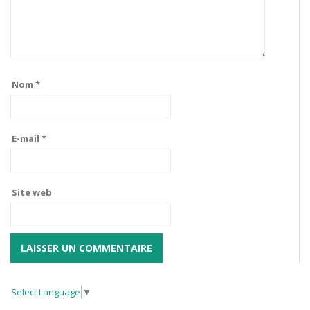
Nom
*
E-mail
*
Site web
Select Language
▼